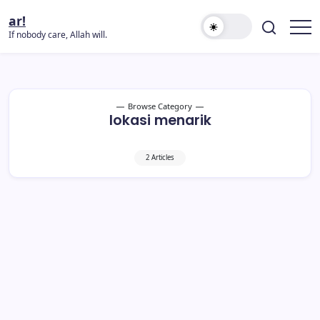
ar!
If nobody care, Allah will.
Browse Category
lokasi menarik
2 Articles
Umrah DIY 2025/2026 Yang Patut